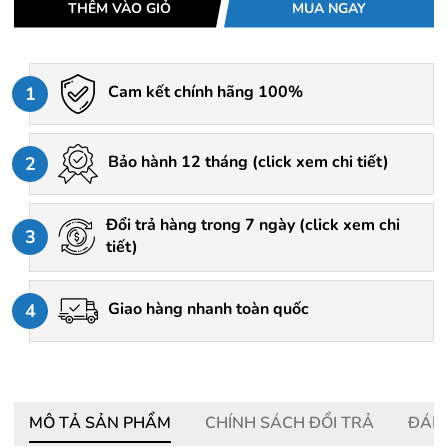
THÊM VÀO GIỎ
MUA NGAY
Cam kết chính hãng 100%
1
Bảo hành 12 tháng (
click xem chi tiết
)
2
Đổi trả hàng trong 7 ngày (
click xem chi
3
tiết
)
Giao hàng nhanh toàn quốc
4
MÔ TẢ SẢN PHẨM
CHÍNH SÁCH ĐỔI TRẢ
ĐÁNH