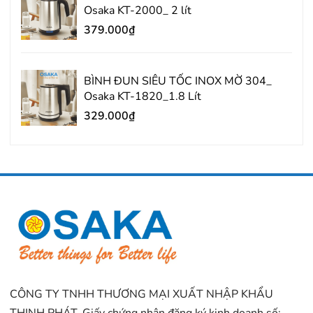
Osaka KT-2000_ 2 lít
379.000₫
BÌNH ĐUN SIÊU TỐC INOX MỜ 304_
Osaka KT-1820_1.8 Lít
329.000₫
CÔNG TY TNHH THƯƠNG MẠI XUẤT NHẬP KHẨU
THỊNH PHÁT. Giấy chứng nhận đăng ký kinh doanh số: