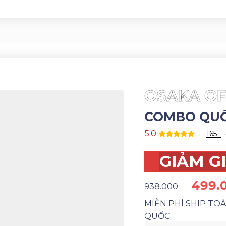
OSAKA OF
COMBO QUỐ
5.0
165
GIẢM G
499.
938.000
MIỄN PHÍ SHIP TO
QUỐC