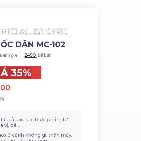
FICIAL STORE
ỐC DÂN MC-102
2490
Đã bán
Đánh giá
IÁ 35%
000
ÀN
 tất cả các loại thực phẩm từ
 vị, đá,...
nox 3 cánh không gỉ, thân máy,
ựa cao cấp siêu bền