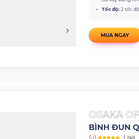
Tốc độ:
2 tốc đ
MUA NGAY
OSAKA OF
BÌNH ĐUN Q
5.0
249