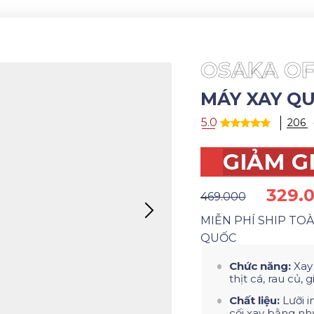
OSAKA OF
MÁY XAY QU
5.0
206
GIẢM G
329.
469.000
MIỄN PHÍ SHIP TO
QUỐC
Chức năng:
Xay
thịt cá, rau củ, gia
Chất liệu:
Lưỡi i
cối xay bằng nh