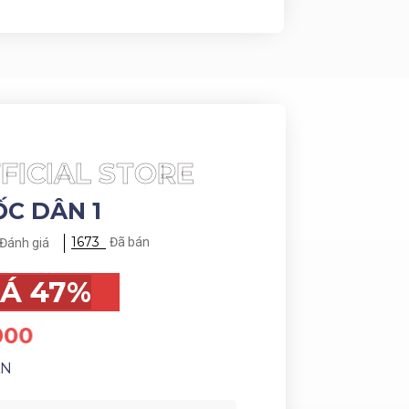
FICIAL STORE
C DÂN 1
1673
Đã bán
Đánh giá
IÁ 47%
000
ÀN