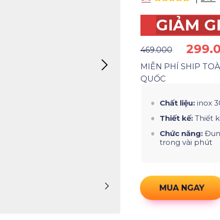
GIẢM G
299.
469.000
MIỄN PHÍ SHIP TO
QUỐC
Chất liệu:
inox 3
Thiết kế:
Thiết 
Chức năng:
Đun
trong vài phút
MUA NGAY