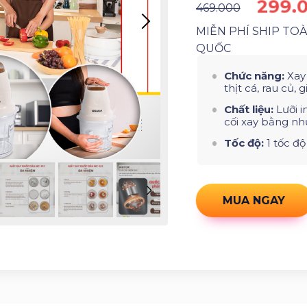
299.
469.000
MIỄN PHÍ SHIP TO
QUỐC
Chức năng:
Xay
thịt cá, rau củ, gia
Chất liệu:
Lưỡi i
cối xay bằng nh
Tốc độ:
1 tốc độ
MUA NGAY