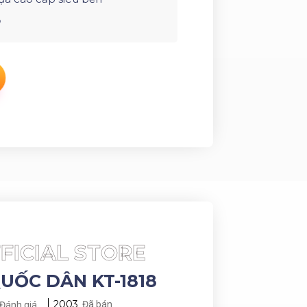
ộ
FICIAL STORE
UỐC DÂN KT-1818
2003
Đã bán
Đánh giá